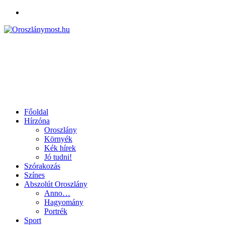
Facebook
Főoldal
Hírzóna
Oroszlány
Környék
Kék hírek
Jó tudni!
Szórakozás
Színes
Abszolút Oroszlány
Anno…
Hagyomány
Portrék
Sport