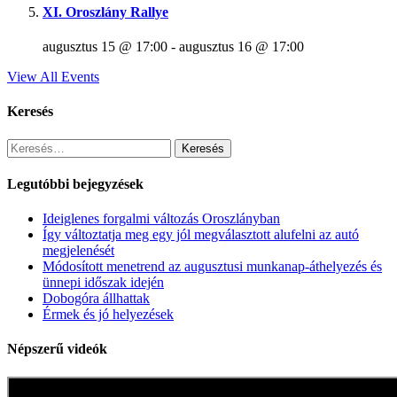
XI. Oroszlány Rallye
augusztus 15 @ 17:00
-
augusztus 16 @ 17:00
View All Events
Keresés
Keresés:
Legutóbbi bejegyzések
Ideiglenes forgalmi változás Oroszlányban
Így változtatja meg egy jól megválasztott alufelni az autó
megjelenését
Módosított menetrend az augusztusi munkanap-áthelyezés és
ünnepi időszak idején
Dobogóra állhattak
Érmek és jó helyezések
Népszerű videók