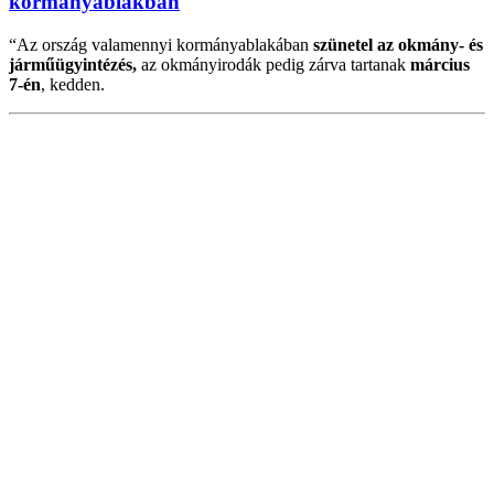
kormányablakban
“Az ország valamennyi kormányablakában
szünetel az okmány- és
járműügyintézés,
az okmányirodák pedig zárva tartanak
március
7-én
, kedden.