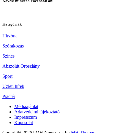
Kövess minket a Facebook-on!
Kategóriák
Hírzóna
Szórakozás
Színes
Abszolút Oroszlány
Sport
Üzleti hírek
Piactér
Médiaajánlat
Adatvédelmi tájékoztató
Impresszum
Kapcsolat
Copyright 2026 | MH Newsdesk by
MH Themes