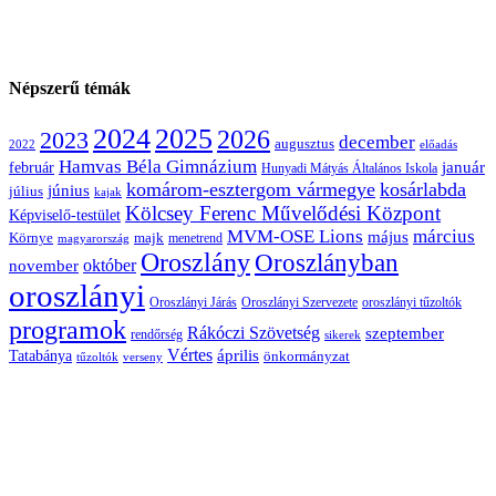
Népszerű témák
2024
2025
2026
2023
december
augusztus
2022
előadás
Hamvas Béla Gimnázium
február
január
Hunyadi Mátyás Általános Iskola
komárom-esztergom vármegye
kosárlabda
június
július
kajak
Kölcsey Ferenc Művelődési Központ
Képviselő-testület
MVM-OSE Lions
március
május
majk
Környe
magyarország
menetrend
Oroszlány
Oroszlányban
november
október
oroszlányi
Oroszlányi Járás
Oroszlányi Szervezete
oroszlányi tűzoltók
programok
Rákóczi Szövetség
szeptember
rendőrség
sikerek
Vértes
április
Tatabánya
önkormányzat
tűzoltók
verseny