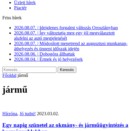
Üzleti hírek
Piactér
Friss hírek
2026.08.07.
|
Ideiglenes forgalmi változás Oroszlányban
2026.08.07.
|
Így változtatja meg egy jól megválasztott
alufelni az autó megjelenését
2026.08.07.
|
Módosított menetrend az augusztusi munkanap-
áthelyezés és ünnepi időszak idején
2026.08.06.
|
Dobogóra állhattak
2026.08.04.
|
Érmek és jó helyezések
Keresés:
Főoldal
jármű
jármű
Hírzóna
,
Jó tudni!
2023.03.02.
Egy napig szünetel az okmány- és járműügyintézés a