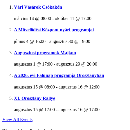
Vári Vásárok Csókakőn
március 14 @ 08:00
-
október 11 @ 17:00
A Művelődési Központ nyári programjai
június 4 @ 16:00
-
augusztus 30 @ 19:00
Augusztusi programok Majkon
augusztus 1 @ 17:00
-
augusztus 29 @ 20:00
A 2026. évi Falunap programja Oroszlányban
augusztus 15 @ 08:00
-
augusztus 16 @ 12:00
XI. Oroszlány Rallye
augusztus 15 @ 17:00
-
augusztus 16 @ 17:00
View All Events