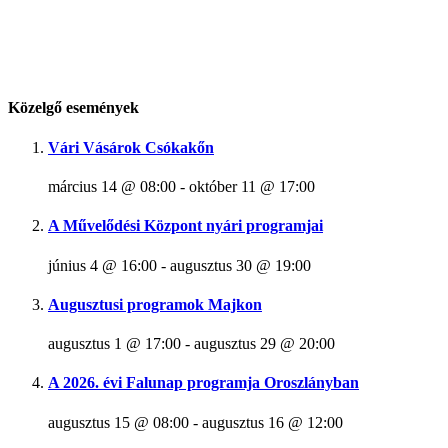
Közelgő események
Vári Vásárok Csókakőn
március 14 @ 08:00
-
október 11 @ 17:00
A Művelődési Központ nyári programjai
június 4 @ 16:00
-
augusztus 30 @ 19:00
Augusztusi programok Majkon
augusztus 1 @ 17:00
-
augusztus 29 @ 20:00
A 2026. évi Falunap programja Oroszlányban
augusztus 15 @ 08:00
-
augusztus 16 @ 12:00